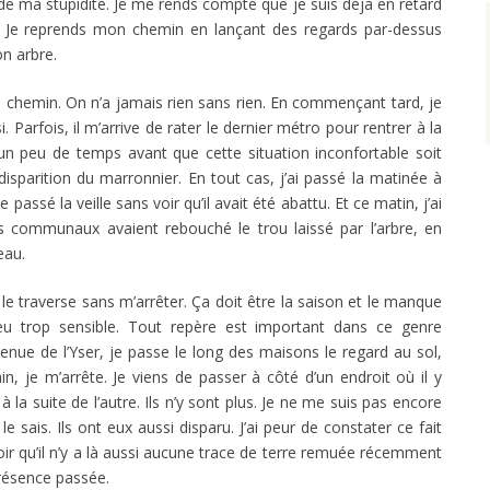
e ma stupidité. Je me rends compte que je suis déjà en retard
e. Je reprends mon chemin en lançant des regards par-dessus
n arbre.
me chemin. On n’a jamais rien sans rien. En commençant tard, je
Parfois, il m’arrive de rater le dernier métro pour rentrer à la
 un peu de temps avant que cette situation inconfortable soit
a disparition du marronnier. En tout cas, j’ai passé la matinée à
passé la veille sans voir qu’il avait été abattu. Et ce matin, j’ai
rs communaux avaient rebouché le trou laissé par l’arbre, en
eau.
 le traverse sans m’arrêter. Ça doit être la saison et le manque
eu trop sensible. Tout repère est important dans ce genre
venue de l’Yser, je passe le long des maisons le regard au sol,
, je m’arrête. Je viens de passer à côté d’un endroit où il y
à la suite de l’autre. Ils n’y sont plus. Je ne me suis pas encore
le sais. Ils ont eux aussi disparu. J’ai peur de constater ce fait
r qu’il n’y a là aussi aucune trace de terre remuée récemment
présence passée.