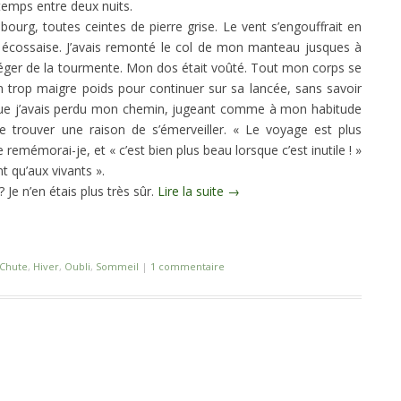
temps entre deux nuits.
bourg, toutes ceintes de pierre grise. Le vent s’engouffrait en
té écossaise. J’avais remonté le col de mon manteau jusques à
éger de la tourmente. Mon dos était voûté. Tout mon corps se
n trop maigre poids pour continuer sur sa lancée, sans savoir
ps que j’avais perdu mon chemin, jugeant comme à mon habitude
e trouver une raison de s’émerveiller. « Le voyage est plus
remémorai-je, et « c’est bien plus beau lorsque c’est inutile ! »
nt qu’aux vivants ».
 Je n’en étais plus très sûr.
Lire la suite
→
Chute
,
Hiver
,
Oubli
,
Sommeil
|
1 commentaire