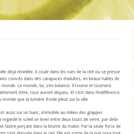
lle déjà réveillée. Il coule dans les rues de la cité où se presse
fants coincés dans des carapaces d’adultes, en beaux habits de
 le monde. Le monde, lui, s’en balance. Il tourne et tournera
tement d’ère, tous auront disparu. Et c’est dans l’indifférence
monde que la lumière froide pleut sur la ville.
t assis sur un banc, immobile au milieu des grappes
a regardé le soleil se lever entre deux tours de verre, par-delà
fixé l’astre perçant dans la brume du matin. Par la seule force de
e s’est dressée dans le ciel. Elle est sortie de la nuit pour tout