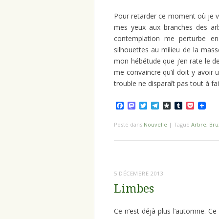
Pour retarder ce moment où je va
mes yeux aux branches des arb
contemplation me perturbe enc
silhouettes au milieu de la mass
mon hébétude que j’en rate le de
me convaincre qu’il doit y avoir 
trouble ne disparaît pas tout à fai
Facebook
Mastodon
Twitter
Telegram
Diaspora
Tumblr
Pocket
Posté dans
Nouvelle
|
Tagué
Arbre
,
Bru
5 DÉCEMBRE 2013
Limbes
Ce n’est déjà plus l’automne. Ce 