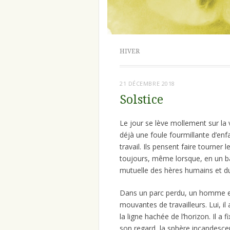
HIVER
21 DÉCEMBRE 2018
Solstice
Le jour se lève mollement sur la vi
déjà une foule fourmillante d’en
travail. Ils pensent faire tourner
toujours, même lorsque, en un bat
mutuelle des hères humains et du 
Dans un parc perdu, un homme es
mouvantes de travailleurs. Lui, il 
la ligne hachée de l’horizon. Il a 
son regard, la sphère incandescent