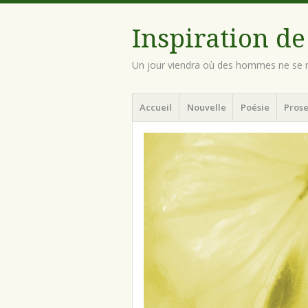
Inspiration de
Un jour viendra où des hommes ne se n
Menu
Aller
Accueil
Nouvelle
Poésie
Prose
au
contenu
principal