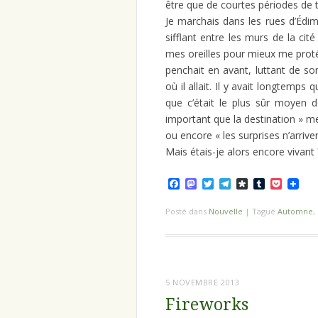
être que de courtes périodes de 
Je marchais dans les rues d’Édim
sifflant entre les murs de la ci
mes oreilles pour mieux me prot
penchait en avant, luttant de so
où il allait. Il y avait longtem
que c’était le plus sûr moyen d
important que la destination » me 
ou encore « les surprises n’arrive
Mais étais-je alors encore vivant ?
Facebook
Mastodon
Twitter
Telegram
Diaspora
Tumblr
Pocket
Posté dans
Nouvelle
|
Tagué
Automne
,
5 NOVEMBRE 2013
Fireworks