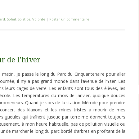
ard
,
Soleil
,
Solstice
,
Volonté
|
Poster un commentaire
r de l’hiver
u matin, je passe le long du Parc du Cinquantenaire pour aller
a journée, il n’y a pas grand monde dans l’avenue de l’Yser. Les
ns leurs cages de verre. Les enfants sont tous des élèves, les
’école. Les températures du mois de janvier, quoique douces
 promeneurs. Quand je sors de la station Mérode pour prendre
e concert des klaxons et les mines tristes à mourir de mes
urs gueules qui traînent jusque par terre me donnent toujours
reusement, à mon heure habituelle, pas de pollution visuelle ou
ur de marcher le long du parc bordé d’arbres en profitant de la