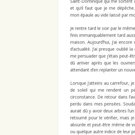
Saint-Dominique qui me sortent d
et qu’il faut que je me dépêch
mon épaule au vide laissé par mo
Je rentre tard le soir par le mê
finis immanquablement tard aussi. 
maison. Aujourd’hui, j’ai encore
d’actualité. J’ai presque oublié l
me persuader que j’étais peut-être 
dû arriver après que les ouvrie
attendant d’en replanter un nouv
Lorsque j’atteins au carrefour, je
de soleil qui me rendent un p
circonstance. De retour dans l’a
perdu dans mes pensées. Soudain
aurait dû y avoir deux arbres l’un 
retourné pour le vérifier, mais je 
absurde et peut-être même de voi
ou quelque autre indice de leur 