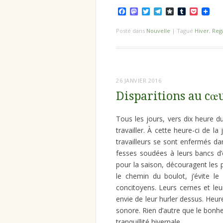
Facebook
Mastodon
Twitter
Telegram
Diaspora
Tumblr
Pocket
Posté dans
Nouvelle
|
Tagué
Hiver
,
Reg
26 JANVIER 2016
Disparitions au cœu
Tous les jours, vers dix heure d
travailler. À cette heure-ci de l
travailleurs se sont enfermés da
fesses soudées à leurs bancs d
pour la saison, découragent les
le chemin du boulot, j’évite l
concitoyens. Leurs cernes et le
envie de leur hurler dessus. Heu
sonore. Rien d’autre que le bonhe
tranquillité hivernale.