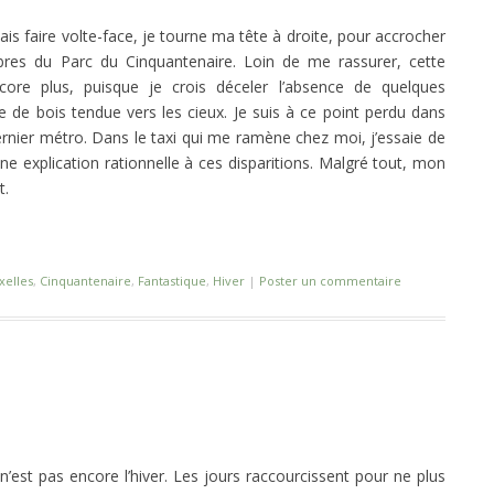
is faire volte-face, je tourne ma tête à droite, pour accrocher
res du Parc du Cinquantenaire. Loin de me rassurer, cette
ore plus, puisque je crois déceler l’absence de quelques
e de bois tendue vers les cieux. Je suis à ce point perdu dans
rnier métro. Dans le taxi qui me ramène chez moi, j’essaie de
une explication rationnelle à ces disparitions. Malgré tout, mon
t.
xelles
,
Cinquantenaire
,
Fantastique
,
Hiver
|
Poster un commentaire
n’est pas encore l’hiver. Les jours raccourcissent pour ne plus