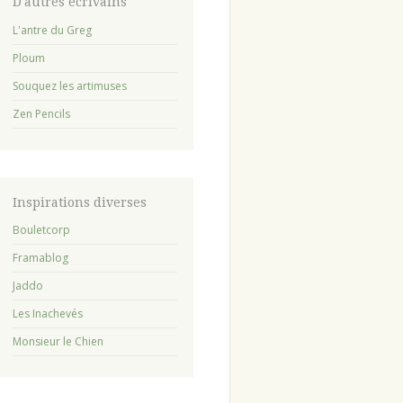
avant
D'autres écrivains
:
L'antre du Greg
Ploum
Souquez les artimuses
Zen Pencils
Inspirations diverses
Bouletcorp
Framablog
Jaddo
Les Inachevés
Monsieur le Chien