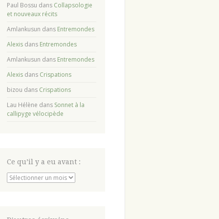
Paul Bossu
dans
Collapsologie
et nouveaux récits
Amlankusun
dans
Entremondes
Alexis
dans
Entremondes
Amlankusun
dans
Entremondes
Alexis
dans
Crispations
bizou
dans
Crispations
Lau Hélène
dans
Sonnet à la
callipyge vélocipède
Ce qu’il y a eu avant :
Ce
qu’il
y
a
eu