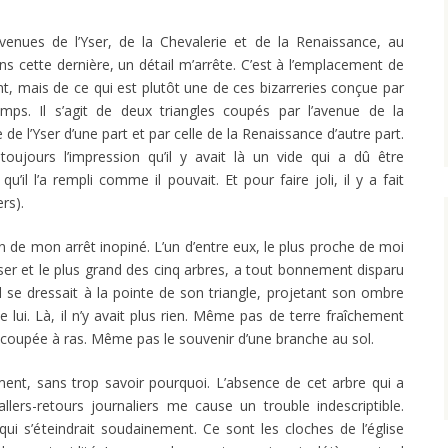
enues de l’Yser, de la Chevalerie et de la Renaissance, au
s cette dernière, un détail m’arrête. C’est à l’emplacement de
nt, mais de ce qui est plutôt une de ces bizarreries conçue par
ps. Il s’agit de deux triangles coupés par l’avenue de la
 de l’Yser d’une part et par celle de la Renaissance d’autre part.
jours l’impression qu’il y avait là un vide qui a dû être
qu’il l’a rempli comme il pouvait. Et pour faire joli, il y a fait
rs).
on de mon arrêt inopiné. L’un d’entre eux, le plus proche de moi
Yser et le plus grand des cinq arbres, a tout bonnement disparu
il se dressait à la pointe de son triangle, projetant son ombre
 lui. Là, il n’y avait plus rien. Même pas de terre fraîchement
oupée à ras. Même pas le souvenir d’une branche au sol.
ent, sans trop savoir pourquoi. L’absence de cet arbre qui a
llers-retours journaliers me cause un trouble indescriptible.
ui s’éteindrait soudainement. Ce sont les cloches de l’église