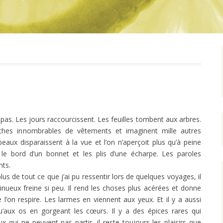
 pas. Les jours raccourcissent. Les feuilles tombent aux arbres.
hes innombrables de vêtements et imaginent mille autres
eaux disparaissent à la vue et l’on n’aperçoit plus qu’à peine
 le bord d’un bonnet et les plis d’une écharpe. Les paroles
nts.
plus de tout ce que j’ai pu ressentir lors de quelques voyages, il
nueux freine si peu. Il rend les choses plus acérées et donne
e l’on respire. Les larmes en viennent aux yeux. Et il y a aussi
squ’aux os en gorgeant les cœurs. Il y a des épices rares qui
x qui ne peuvent pas partir, il reste toujours les plaisirs que