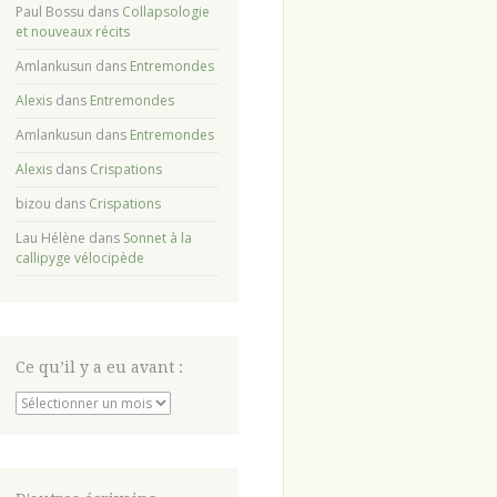
Paul Bossu
dans
Collapsologie
et nouveaux récits
Amlankusun
dans
Entremondes
Alexis
dans
Entremondes
Amlankusun
dans
Entremondes
Alexis
dans
Crispations
bizou
dans
Crispations
Lau Hélène
dans
Sonnet à la
callipyge vélocipède
Ce qu’il y a eu avant :
Ce
qu’il
y
a
eu