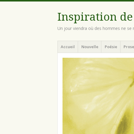
Inspiration de
Un jour viendra où des hommes ne se n
Menu
Aller
Accueil
Nouvelle
Poésie
Prose
au
contenu
principal