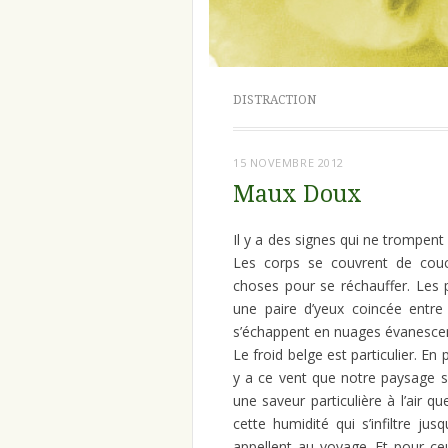
DISTRACTION
15 NOVEMBRE 2012
Maux Doux
Il y a des signes qui ne trompent
Les corps se couvrent de couc
choses pour se réchauffer. Les p
une paire d’yeux coincée entre
s’échappent en nuages évanesce
Le froid belge est particulier. En 
y a ce vent que notre paysage si
une saveur particulière à l’air qu
cette humidité qui s’infiltre ju
appellent au voyage. Et pour ceu