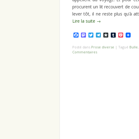
procurent un lit recouvert de co
lever tôt, il ne reste plus qu’à 
Lire la suite
→
Facebook
Mastodon
Twitter
Telegram
Diaspora
Tumblr
Pocket
Posté dans
Prose diverse
|
Tagué
Bulle
Commentaires