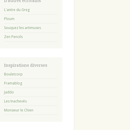
avant
D'autres écrivains
:
L'antre du Greg
Ploum
Souquez les artimuses
Zen Pencils
Inspirations diverses
Bouletcorp
Framablog
Jaddo
Les Inachevés
Monsieur le Chien