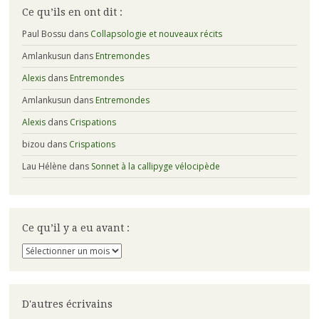
Ce qu’ils en ont dit :
Paul Bossu
dans
Collapsologie et nouveaux récits
Amlankusun
dans
Entremondes
Alexis
dans
Entremondes
Amlankusun
dans
Entremondes
Alexis
dans
Crispations
bizou
dans
Crispations
Lau Hélène
dans
Sonnet à la callipyge vélocipède
Ce qu’il y a eu avant :
Ce
qu’il
y
a
eu
D'autres écrivains
avant