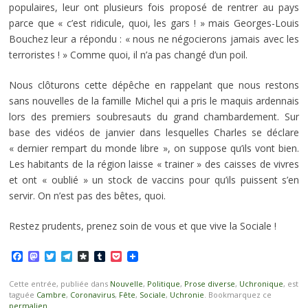
populaires, leur ont plusieurs fois proposé de rentrer au pays
parce que « c’est ridicule, quoi, les gars ! » mais Georges-Louis
Bouchez leur a répondu : « nous ne négocierons jamais avec les
terroristes ! » Comme quoi, il n’a pas changé d’un poil.
Nous clôturons cette dépêche en rappelant que nous restons
sans nouvelles de la famille Michel qui a pris le maquis ardennais
lors des premiers soubresauts du grand chambardement. Sur
base des vidéos de janvier dans lesquelles Charles se déclare
« dernier rempart du monde libre », on suppose qu’ils vont bien.
Les habitants de la région laisse « trainer » des caisses de vivres
et ont « oublié » un stock de vaccins pour qu’ils puissent s’en
servir. On n’est pas des bêtes, quoi.
Restez prudents, prenez soin de vous et que vive la Sociale !
Facebook
Mastodon
Twitter
Telegram
Diaspora
Tumblr
Pocket
Cette entrée, publiée dans
Nouvelle
,
Politique
,
Prose diverse
,
Uchronique
, est
taguée
Cambre
,
Coronavirus
,
Fête
,
Sociale
,
Uchronie
. Bookmarquez ce
permalien
.