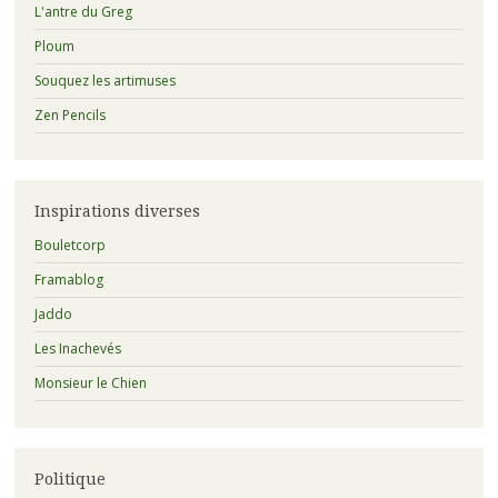
:
L'antre du Greg
Ploum
Souquez les artimuses
Zen Pencils
Inspirations diverses
Bouletcorp
Framablog
Jaddo
Les Inachevés
Monsieur le Chien
Politique