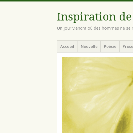
Inspiration de
Un jour viendra où des hommes ne se n
Menu
Aller
Accueil
Nouvelle
Poésie
Prose
au
contenu
principal