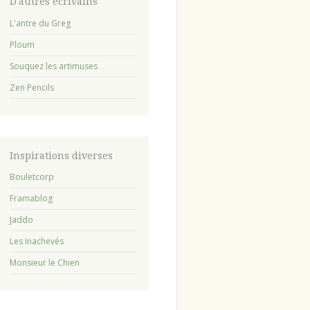
avant
D'autres écrivains
:
L'antre du Greg
Ploum
Souquez les artimuses
Zen Pencils
Inspirations diverses
Bouletcorp
Framablog
Jaddo
Les Inachevés
Monsieur le Chien