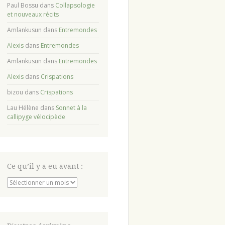
Paul Bossu
dans
Collapsologie
et nouveaux récits
Amlankusun
dans
Entremondes
Alexis
dans
Entremondes
Amlankusun
dans
Entremondes
Alexis
dans
Crispations
bizou
dans
Crispations
Lau Hélène
dans
Sonnet à la
callipyge vélocipède
Ce qu’il y a eu avant :
Ce
qu’il
y
a
eu