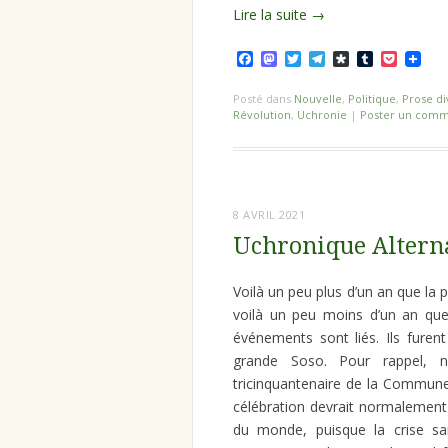
Lire la suite
→
Facebook
Mastodon
Twitter
Telegram
Diaspora
Tumblr
Pocket
Posté dans
Nouvelle
,
Politique
,
Prose di
Révolution
,
Uchronie
|
Poster un comm
8 AVRIL 2021
Uchronique Alterna
Voilà un peu plus d’un an que la
voilà un peu moins d’un an que
événements sont liés. Ils furen
grande Soso. Pour rappel, 
tricinquantenaire de la Commune,
célébration devrait normalement 
du monde, puisque la crise san