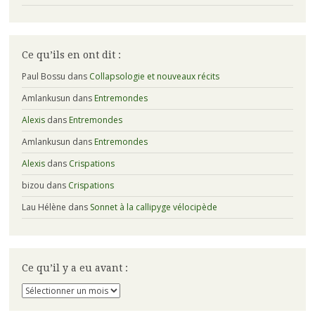
Ce qu’ils en ont dit :
Paul Bossu
dans
Collapsologie et nouveaux récits
Amlankusun
dans
Entremondes
Alexis
dans
Entremondes
Amlankusun
dans
Entremondes
Alexis
dans
Crispations
bizou
dans
Crispations
Lau Hélène
dans
Sonnet à la callipyge vélocipède
Ce qu’il y a eu avant :
Ce
qu’il
y