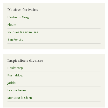
a
eu
D'autres écrivains
avant
:
L'antre du Greg
Ploum
Souquez les artimuses
Zen Pencils
Inspirations diverses
Bouletcorp
Framablog
Jaddo
Les Inachevés
Monsieur le Chien