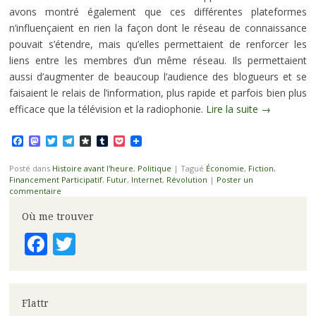
avons montré également que ces différentes plateformes
n’influençaient en rien la façon dont le réseau de connaissance
pouvait s’étendre, mais qu’elles permettaient de renforcer les
liens entre les membres d’un même réseau. Ils permettaient
aussi d’augmenter de beaucoup l’audience des blogueurs et se
faisaient le relais de l’information, plus rapide et parfois bien plus
efficace que la télévision et la radiophonie.
Lire la suite
→
Facebook
Mastodon
Twitter
Telegram
Diaspora
Tumblr
Pocket
Posté dans
Histoire avant l'heure
,
Politique
|
Tagué
Économie
,
Fiction
,
Financement Participatif
,
Futur
,
Internet
,
Révolution
|
Poster un
commentaire
Où me trouver
Facebook
Twitter
Flattr