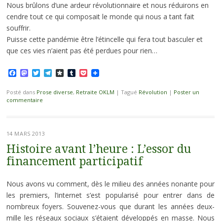
Nous brûlons d’une ardeur révolutionnaire et nous réduirons en
cendre tout ce qui composait le monde qui nous a tant fait
souffrir.
Puisse cette pandémie être l’étincelle qui fera tout basculer et
que ces vies n’aient pas été perdues pour rien…
Facebook
Mastodon
Twitter
Telegram
Diaspora
Tumblr
Pocket
Posté dans
Prose diverse
,
Retraite OKLM
|
Tagué
Révolution
|
Poster un
commentaire
14 MARS 2013
Histoire avant l’heure : L’essor du
financement participatif
Nous avons vu comment, dès le milieu des années nonante pour
les premiers, l’internet s’est popularisé pour entrer dans de
nombreux foyers. Souvenez-vous que durant les années deux-
mille les réseaux sociaux s’étaient développés en masse. Nous