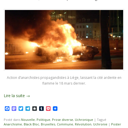
Action d’anarchistes propagandistes à Liège, laissant la cité ardente en
flamme le 18 mars dernier.
Lire la suite
→
Facebook
Mastodon
Twitter
Telegram
Diaspora
Tumblr
Pocket
Posté dans
Nouvelle
,
Politique
,
Prose diverse
,
Uchronique
|
Tagué
Anarchisme
,
Black Bloc
,
Bruxelles
,
Commune
,
Révolution
,
Uchronie
|
Poster