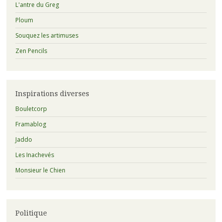
:
L'antre du Greg
Ploum
Souquez les artimuses
Zen Pencils
Inspirations diverses
Bouletcorp
Framablog
Jaddo
Les Inachevés
Monsieur le Chien
Politique