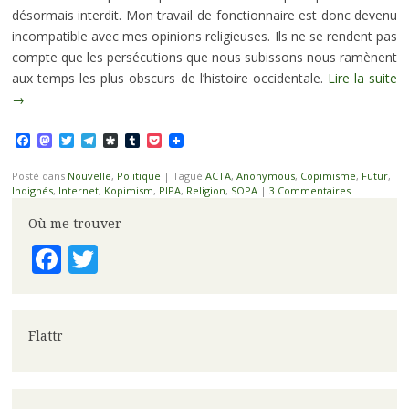
désormais interdit. Mon travail de fonctionnaire est donc devenu
incompatible avec mes opinions religieuses. Ils ne se rendent pas
compte que les persécutions que nous subissons nous ramènent
aux temps les plus obscurs de l’histoire occidentale.
Lire la suite
→
Facebook
Mastodon
Twitter
Telegram
Diaspora
Tumblr
Pocket
Posté dans
Nouvelle
,
Politique
|
Tagué
ACTA
,
Anonymous
,
Copimisme
,
Futur
,
Indignés
,
Internet
,
Kopimism
,
PIPA
,
Religion
,
SOPA
|
3 Commentaires
Où me trouver
Facebook
Twitter
Flattr