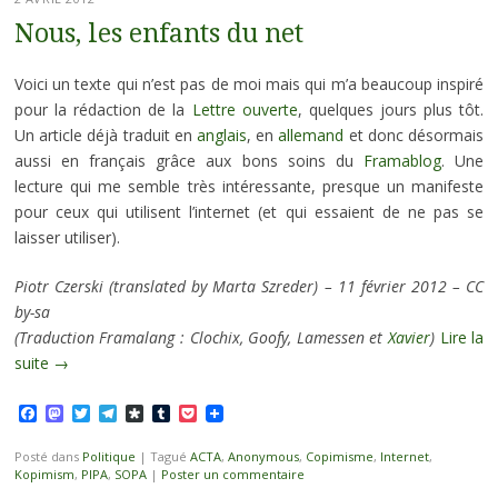
Nous, les enfants du net
Voici un texte qui n’est pas de moi mais qui m’a beaucoup inspiré
pour la rédaction de la
Lettre ouverte
, quelques jours plus tôt.
Un article déjà traduit en
anglais
, en
allemand
et donc désormais
aussi en français grâce aux bons soins du
Framablog
. Une
lecture qui me semble très intéressante, presque un manifeste
pour ceux qui utilisent l’internet (et qui essaient de ne pas se
laisser utiliser).
Piotr Czerski (translated by Marta Szreder) – 11 février 2012 – CC
by-sa
(Traduction Framalang : Clochix, Goofy, Lamessen et
Xavier
)
Lire la
suite
→
Facebook
Mastodon
Twitter
Telegram
Diaspora
Tumblr
Pocket
Posté dans
Politique
|
Tagué
ACTA
,
Anonymous
,
Copimisme
,
Internet
,
Kopimism
,
PIPA
,
SOPA
|
Poster un commentaire