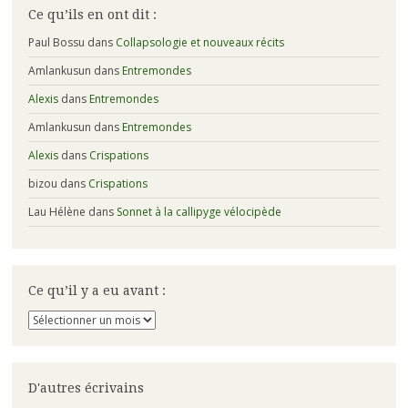
Ce qu’ils en ont dit :
Paul Bossu
dans
Collapsologie et nouveaux récits
Amlankusun
dans
Entremondes
Alexis
dans
Entremondes
Amlankusun
dans
Entremondes
Alexis
dans
Crispations
bizou
dans
Crispations
Lau Hélène
dans
Sonnet à la callipyge vélocipède
Ce qu’il y a eu avant :
Ce
qu’il
y
a
eu
D'autres écrivains
avant