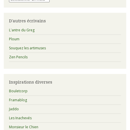
qu’il
y
a
eu
D'autres écrivains
avant
:
L'antre du Greg
Ploum
Souquez les artimuses
Zen Pencils
Inspirations diverses
Bouletcorp
Framablog
Jaddo
Les Inachevés
Monsieur le Chien