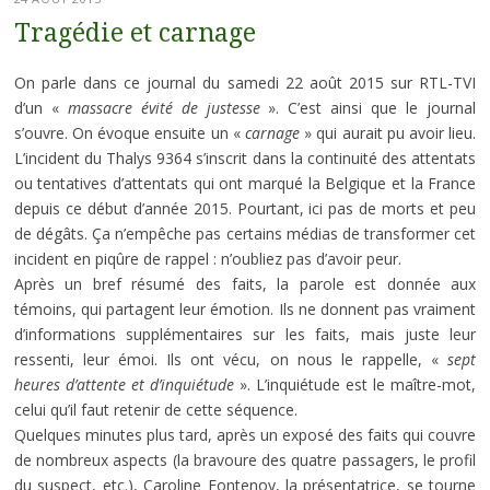
Tragédie et carnage
On parle dans ce journal du samedi 22 août 2015 sur RTL-TVI
d’un «
massacre évité de justesse
». C’est ainsi que le journal
s’ouvre. On évoque ensuite un «
carnage
» qui aurait pu avoir lieu.
L’incident du Thalys 9364 s’inscrit dans la continuité des attentats
ou tentatives d’attentats qui ont marqué la Belgique et la France
depuis ce début d’année 2015. Pourtant, ici pas de morts et peu
de dégâts. Ça n’empêche pas certains médias de transformer cet
incident en piqûre de rappel : n’oubliez pas d’avoir peur.
Après un bref résumé des faits, la parole est donnée aux
témoins, qui partagent leur émotion. Ils ne donnent pas vraiment
d’informations supplémentaires sur les faits, mais juste leur
ressenti, leur émoi. Ils ont vécu, on nous le rappelle, «
sept
heures d’attente et d’inquiétude
». L’inquiétude est le maître-mot,
celui qu’il faut retenir de cette séquence.
Quelques minutes plus tard, après un exposé des faits qui couvre
de nombreux aspects (la bravoure des quatre passagers, le profil
du suspect, etc.), Caroline Fontenoy, la présentatrice, se tourne