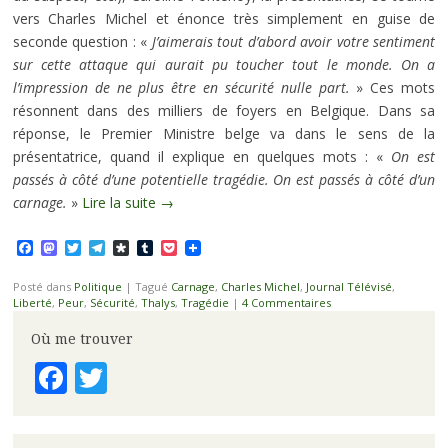
vers Charles Michel et énonce très simplement en guise de
seconde question : «
J’aimerais tout d’abord avoir votre sentiment
sur cette attaque qui aurait pu toucher tout le monde. On a
l’impression de ne plus être en sécurité nulle part.
» Ces mots
résonnent dans des milliers de foyers en Belgique. Dans sa
réponse, le Premier Ministre belge va dans le sens de la
présentatrice, quand il explique en quelques mots : «
On est
passés à côté d’une potentielle tragédie. On est passés à côté d’un
carnage.
»
Lire la suite
→
Facebook
Mastodon
Twitter
Telegram
Diaspora
Tumblr
Pocket
Posté dans
Politique
|
Tagué
Carnage
,
Charles Michel
,
Journal Télévisé
,
Liberté
,
Peur
,
Sécurité
,
Thalys
,
Tragédie
|
4 Commentaires
Où me trouver
Facebook
Twitter