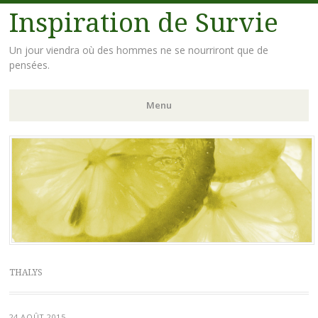
Inspiration de Survie
Un jour viendra où des hommes ne se nourriront que de
pensées.
Menu
Aller
au
contenu
principal
THALYS
24 AOÛT 2015