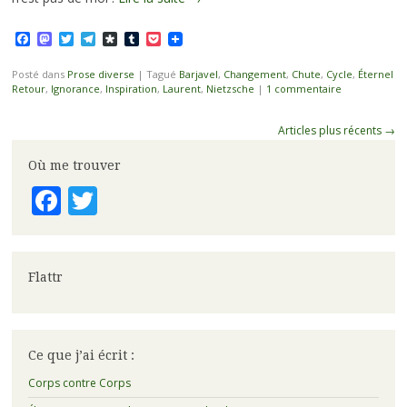
Facebook
Mastodon
Twitter
Telegram
Diaspora
Tumblr
Pocket
Posté dans
Prose diverse
|
Tagué
Barjavel
,
Changement
,
Chute
,
Cycle
,
Éternel
Retour
,
Ignorance
,
Inspiration
,
Laurent
,
Nietzsche
|
1 commentaire
Navigation
Articles plus récents
→
des
Où me trouver
articles
Facebook
Twitter
Flattr
Ce que j’ai écrit :
Corps contre Corps