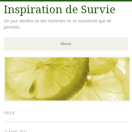
Inspiration de Survie
Un jour viendra où des hommes ne se nourriront que de
pensées.
Menu
Aller
au
contenu
principal
CYCLE
22 AVRIL 2012