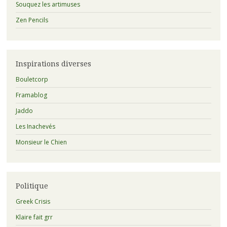
Souquez les artimuses
Zen Pencils
Inspirations diverses
Bouletcorp
Framablog
Jaddo
Les Inachevés
Monsieur le Chien
Politique
Greek Crisis
Klaire fait grr