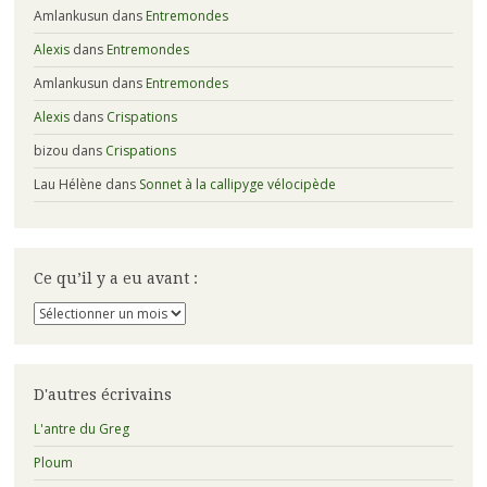
Amlankusun
dans
Entremondes
Alexis
dans
Entremondes
Amlankusun
dans
Entremondes
Alexis
dans
Crispations
bizou
dans
Crispations
Lau Hélène
dans
Sonnet à la callipyge vélocipède
Ce qu’il y a eu avant :
Ce
qu’il
y
a
eu
D'autres écrivains
avant
:
L'antre du Greg
Ploum