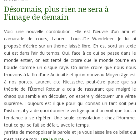
Désormais, plus rien ne sera à
l’image de demain
Voici une nouvelle contribution. Elle est l’œuvre d’un ami et
camarade de cours, Laurent Louis-De Wandeleer. Je lui ai
proposé d’écrire sur un thème laissé libre. En est sorti un texte
qui est dans l’air du temps. Oui, face à ce qui se passe dans le
monde entier, on est tenté de croire que le monde tourne en
boucle comme un disque rayé. On aime croire que nous nous
trouvons à la fin d’une Antiquité et qu’un nouveau Moyen âge est
à nos portes. Laurent cite Nietzsche, peut-être parce que sa
théorie de l’Éternel Retour a cela de rassurant que malgré le
chaos qui semble en découler, on espère y découvrir une vérité
suprême. Toujours est-il que pour qui connait un tant soit peu
l’histoire, il y a de quoi donner le vertige quand on voit que tout a
tendance à se répéter. Une seule consolation : chez l’Homme,
tout ce qui se fait se défait, avec le temps.
J’arrête de monopoliser la parole et je vous laisse lire ce billet qui
n’est pas de moi :
Lire la suite
→