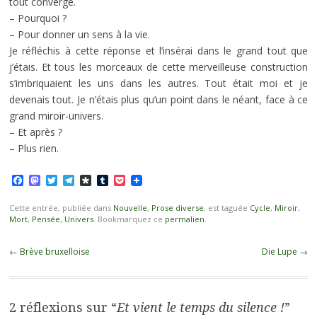
tout converge.
– Pourquoi ?
– Pour donner un sens à la vie.
Je réfléchis à cette réponse et l’insérai dans le grand tout que
j’étais. Et tous les morceaux de cette merveilleuse construction
s’imbriquaient les uns dans les autres. Tout était moi et je
devenais tout. Je n’étais plus qu’un point dans le néant, face à ce
grand miroir-univers.
– Et après ?
– Plus rien.
Facebook
Mastodon
Twitter
Telegram
Diaspora
Tumblr
Pocket
Cette entrée, publiée dans
Nouvelle
,
Prose diverse
, est taguée
Cycle
,
Miroir
,
Mort
,
Pensée
,
Univers
. Bookmarquez ce
permalien
.
Navigation
←
Brève bruxelloise
Die Lupe
→
des
articles
2 réflexions sur “
Et vient le temps du silence !
”