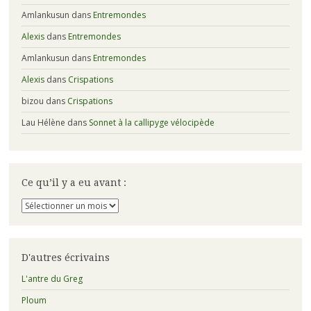
Amlankusun
dans
Entremondes
Alexis
dans
Entremondes
Amlankusun
dans
Entremondes
Alexis
dans
Crispations
bizou
dans
Crispations
Lau Hélène
dans
Sonnet à la callipyge vélocipède
Ce qu’il y a eu avant :
Ce
qu’il
y
a
eu
D'autres écrivains
avant
:
L'antre du Greg
Ploum