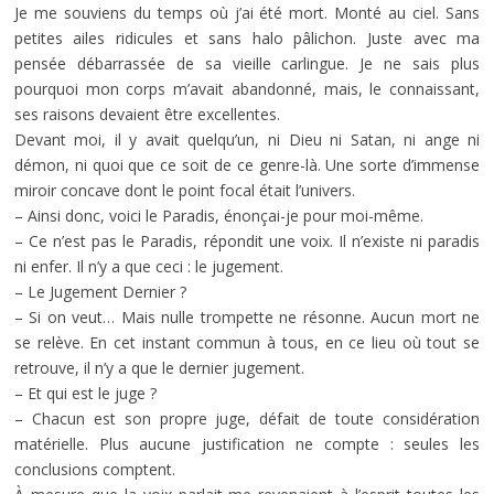
Je me souviens du temps où j’ai été mort. Monté au ciel. Sans
petites ailes ridicules et sans halo pâlichon. Juste avec ma
pensée débarrassée de sa vieille carlingue. Je ne sais plus
pourquoi mon corps m’avait abandonné, mais, le connaissant,
ses raisons devaient être excellentes.
Devant moi, il y avait quelqu’un, ni Dieu ni Satan, ni ange ni
démon, ni quoi que ce soit de ce genre-là. Une sorte d’immense
miroir concave dont le point focal était l’univers.
– Ainsi donc, voici le Paradis, énonçai-je pour moi-même.
– Ce n’est pas le Paradis, répondit une voix. Il n’existe ni paradis
ni enfer. Il n’y a que ceci : le jugement.
– Le Jugement Dernier ?
– Si on veut… Mais nulle trompette ne résonne. Aucun mort ne
se relève. En cet instant commun à tous, en ce lieu où tout se
retrouve, il n’y a que le dernier jugement.
– Et qui est le juge ?
– Chacun est son propre juge, défait de toute considération
matérielle. Plus aucune justification ne compte : seules les
conclusions comptent.