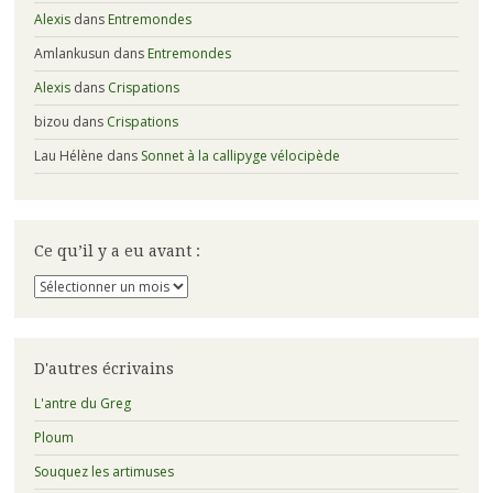
Alexis
dans
Entremondes
Amlankusun
dans
Entremondes
Alexis
dans
Crispations
bizou
dans
Crispations
Lau Hélène
dans
Sonnet à la callipyge vélocipède
Ce qu’il y a eu avant :
Ce
qu’il
y
a
eu
D'autres écrivains
avant
:
L'antre du Greg
Ploum
Souquez les artimuses