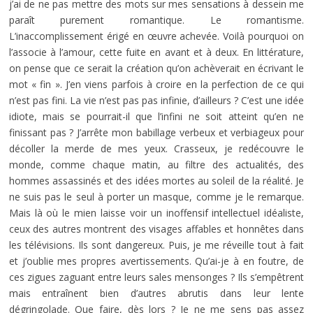
j’ai de ne pas mettre des mots sur mes sensations à dessein me
paraît purement romantique. Le romantisme.
L’inaccomplissement érigé en œuvre achevée. Voilà pourquoi on
l’associe à l’amour, cette fuite en avant et à deux. En littérature,
on pense que ce serait la création qu’on achèverait en écrivant le
mot « fin ». J’en viens parfois à croire en la perfection de ce qui
n’est pas fini. La vie n’est pas pas infinie, d’ailleurs ? C’est une idée
idiote, mais se pourrait-il que l’infini ne soit atteint qu’en ne
finissant pas ? J’arrête mon babillage verbeux et verbiageux pour
décoller la merde de mes yeux. Crasseux, je redécouvre le
monde, comme chaque matin, au filtre des actualités, des
hommes assassinés et des idées mortes au soleil de la réalité. Je
ne suis pas le seul à porter un masque, comme je le remarque.
Mais là où le mien laisse voir un inoffensif intellectuel idéaliste,
ceux des autres montrent des visages affables et honnêtes dans
les télévisions. Ils sont dangereux. Puis, je me réveille tout à fait
et j’oublie mes propres avertissements. Qu’ai-je à en foutre, de
ces zigues zaguant entre leurs sales mensonges ? Ils s’empêtrent
mais entraînent bien d’autres abrutis dans leur lente
dégringolade. Que faire, dès lors ? Je ne me sens pas assez