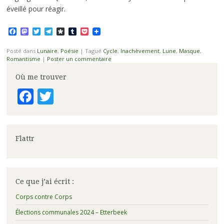
éveillé pour réagir.
Facebook
Mastodon
Twitter
Telegram
Diaspora
Tumblr
Pocket
Posté dans
Lunaire
,
Poésie
|
Tagué
Cycle
,
Inachèvement
,
Lune
,
Masque
,
Romantisme
|
Poster un commentaire
Où me trouver
Facebook
Twitter
Flattr
Ce que j’ai écrit :
Corps contre Corps
Élections communales 2024 – Etterbeek