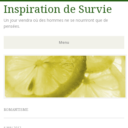
Inspiration de Survie
Un jour viendra où des hommes ne se nourriront que de
pensées.
Menu
Aller
au
contenu
principal
ROMANTISME
6 MAI 2012