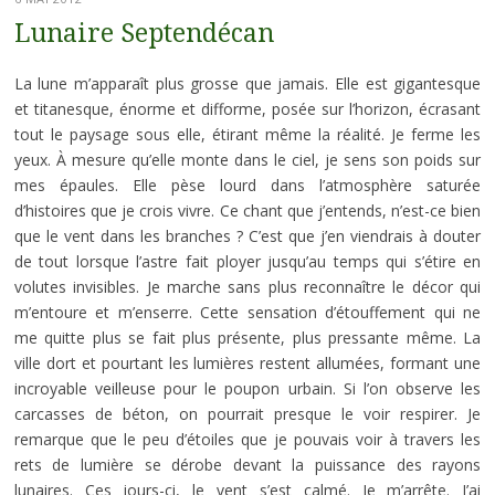
Lunaire Septendécan
La lune m’apparaît plus grosse que jamais. Elle est gigantesque
et titanesque, énorme et difforme, posée sur l’horizon, écrasant
tout le paysage sous elle, étirant même la réalité. Je ferme les
yeux. À mesure qu’elle monte dans le ciel, je sens son poids sur
mes épaules. Elle pèse lourd dans l’atmosphère saturée
d’histoires que je crois vivre. Ce chant que j’entends, n’est-ce bien
que le vent dans les branches ? C’est que j’en viendrais à douter
de tout lorsque l’astre fait ployer jusqu’au temps qui s’étire en
volutes invisibles. Je marche sans plus reconnaître le décor qui
m’entoure et m’enserre. Cette sensation d’étouffement qui ne
me quitte plus se fait plus présente, plus pressante même. La
ville dort et pourtant les lumières restent allumées, formant une
incroyable veilleuse pour le poupon urbain. Si l’on observe les
carcasses de béton, on pourrait presque le voir respirer. Je
remarque que le peu d’étoiles que je pouvais voir à travers les
rets de lumière se dérobe devant la puissance des rayons
lunaires. Ces jours-ci, le vent s’est calmé. Je m’arrête. J’ai