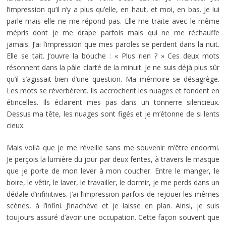
l’impression qu’il n’y a plus qu’elle, en haut, et moi, en bas. Je lui
parle mais elle ne me répond pas. Elle me traite avec le même
mépris dont je me drape parfois mais qui ne me réchauffe
jamais. J’ai l’impression que mes paroles se perdent dans la nuit.
Elle se tait. J’ouvre la bouche : « Plus rien ? » Ces deux mots
résonnent dans la pâle clarté de la minuit. Je ne suis déjà plus sûr
qu’il s’agissait bien d’une question. Ma mémoire se désagrège.
Les mots se réverbèrent. Ils accrochent les nuages et fondent en
étincelles. Ils éclairent mes pas dans un tonnerre silencieux.
Dessus ma tête, les nuages sont figés et je m’étonne de si lents
cieux.
Mais voilà que je me réveille sans me souvenir m’être endormi.
Je perçois la lumière du jour par deux fentes, à travers le masque
que je porte de mon lever à mon coucher. Entre le manger, le
boire, le vêtir, le laver, le travailler, le dormir, je me perds dans un
dédale d’infinitives. J’ai l’impression parfois de rejouer les mêmes
scènes, à l’infini. J’inachève et je laisse en plan. Ainsi, je suis
toujours assuré d’avoir une occupation. Cette façon souvent que