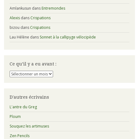
Amlankusun
dans
Entremondes
Alexis
dans
Crispations
bizou
dans
Crispations
Lau Hélène
dans
Sonnet à la callipyge vélocipède
Ce qu’il y a eu avant :
Ce
qu’il
y
a
eu
D'autres écrivains
avant
:
L'antre du Greg
Ploum
Souquez les artimuses
Zen Pencils