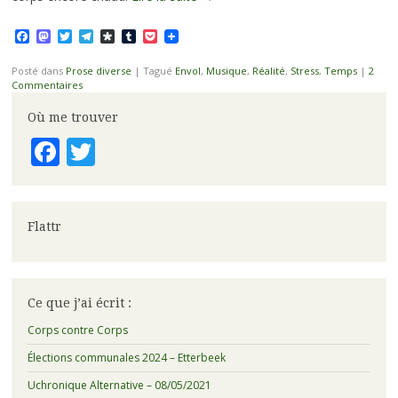
Facebook
Mastodon
Twitter
Telegram
Diaspora
Tumblr
Pocket
Posté dans
Prose diverse
|
Tagué
Envol
,
Musique
,
Réalité
,
Stress
,
Temps
|
2
Commentaires
Où me trouver
Facebook
Twitter
Flattr
Ce que j’ai écrit :
Corps contre Corps
Élections communales 2024 – Etterbeek
Uchronique Alternative – 08/05/2021