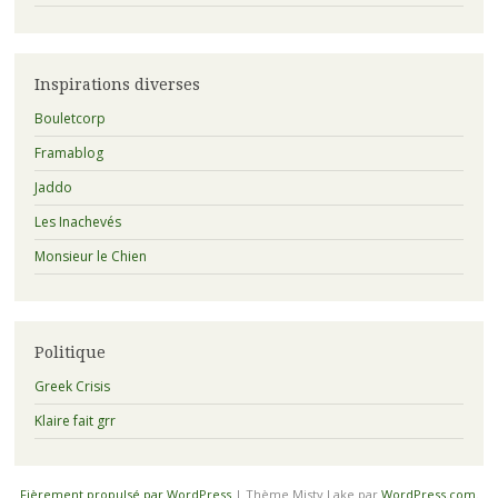
Inspirations diverses
Bouletcorp
Framablog
Jaddo
Les Inachevés
Monsieur le Chien
Politique
Greek Crisis
Klaire fait grr
Fièrement propulsé par WordPress
|
Thème Misty Lake par
WordPress.com
.