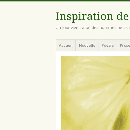
Inspiration de
Un jour viendra où des hommes ne se n
Menu
Aller
Accueil
Nouvelle
Poésie
Prose
au
contenu
principal