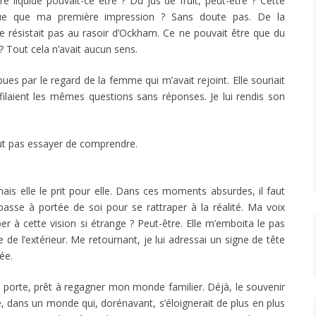
re liquide pouvait-ce être ? Du jus de fruit, peut-être ? Cette
ogique que ma première impression ? Sans doute pas. De la
e résistait pas au rasoir d’Ockham. Ce ne pouvait être que du
 Tout cela n’avait aucun sens.
es par le regard de la femme qui m’avait rejoint. Elle souriait
ilaient les mêmes questions sans réponses. Je lui rendis son
faut pas essayer de comprendre.
mais elle le prit pour elle. Dans ces moments absurdes, il faut
 passe à portée de soi pour se rattraper à la réalité. Ma voix
er à cette vision si étrange ? Peut-être. Elle m’emboita le pas
de de l’extérieur. Me retournant, je lui adressai un signe de tête
ée.
ma porte, prêt à regagner mon monde familier. Déjà, le souvenir
é, dans un monde qui, dorénavant, s’éloignerait de plus en plus