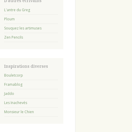
avant
D'autres écrivains
:
L'antre du Greg
Ploum
Souquez les artimuses
Zen Pencils
Inspirations diverses
Bouletcorp
Framablog
Jaddo
Les Inachevés
Monsieur le Chien