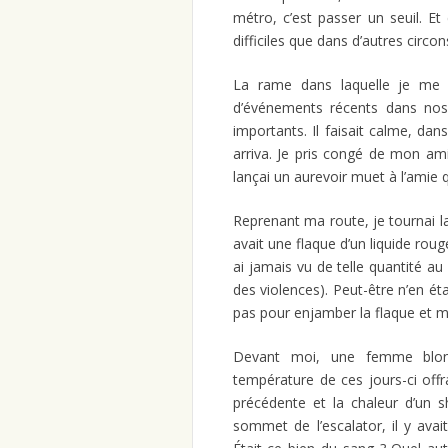
métro, c’est passer un seuil. E
difficiles que dans d’autres circo
La rame dans laquelle je me t
d’événements récents dans nos 
importants. Il faisait calme, da
arriva. Je pris congé de mon ami
lançai un aurevoir muet à l’amie 
Reprenant ma route, je tournai la 
avait une flaque d’un liquide rouge
ai jamais vu de telle quantité au
des violences). Peut-être n’en éta
pas pour enjamber la flaque et me 
Devant moi, une femme blon
température de ces jours-ci offra
précédente et la chaleur d’un s
sommet de l’escalator, il y ava