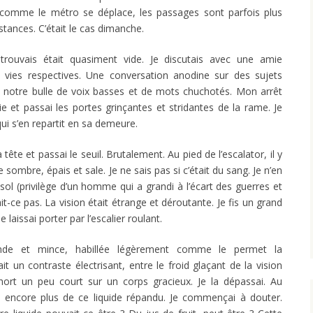
t comme le métro se déplace, les passages sont parfois plus
nstances. C’était le cas dimanche.
rouvais était quasiment vide. Je discutais avec une amie
vies respectives. Une conversation anodine sur des sujets
ns notre bulle de voix basses et de mots chuchotés. Mon arrêt
e et passai les portes grinçantes et stridantes de la rame. Je
qui s’en repartit en sa demeure.
tête et passai le seuil. Brutalement. Au pied de l’escalator, il y
 sombre, épais et sale. Je ne sais pas si c’était du sang. Je n’en
 sol (privilège d’un homme qui a grandi à l’écart des guerres et
it-ce pas. La vision était étrange et déroutante. Je fis un grand
laissai porter par l’escalier roulant.
de et mince, habillée légèrement comme le permet la
it un contraste électrisant, entre le froid glaçant de la vision
hort un peu court sur un corps gracieux. Je la dépassai. Au
it encore plus de ce liquide répandu. Je commençai à douter.