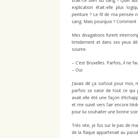
Était-ce bien du sang ? Quel aut
explication était-elle plus l
peinture ? Le fil de ma pensée n
sang. Mais pourquoi ? Comment ?
Mes divagations furent interrompu
timidement et dans ses yeux déf
sourire.
– C’est Bruxelles. Parfois, il ne 
– Oui.
J’avais dit ça surtout pour moi, 
parfois se saisir de tout ce qui
avait-elle été une façon d’échapp
et me suivit vers l’air encore tiè
pour lui souhaiter une bonne soir
Très vite, je fus sur le pas de 
de la flaque appartenait au pass