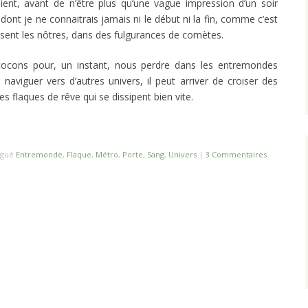
ent, avant de n’être plus qu’une vague impression d’un soir
 dont je ne connaitrais jamais ni le début ni la fin, comme c’est
isent les nôtres, dans des fulgurances de comètes.
ocons pour, un instant, nous perdre dans les entremondes
naviguer vers d’autres univers, il peut arriver de croiser des
 flaques de rêve qui se dissipent bien vite.
agué
Entremonde
,
Flaque
,
Métro
,
Porte
,
Sang
,
Univers
|
3 Commentaires