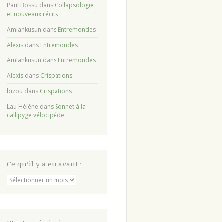
Paul Bossu
dans
Collapsologie
et nouveaux récits
Amlankusun
dans
Entremondes
Alexis
dans
Entremondes
Amlankusun
dans
Entremondes
Alexis
dans
Crispations
bizou
dans
Crispations
Lau Hélène
dans
Sonnet à la
callipyge vélocipède
Ce qu’il y a eu avant :
Ce
qu’il
y
a
eu