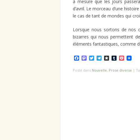
à mesure que les jours passerai
d’avril. Le morceau d’une histoire
le cas de tant de mondes qui cro
Lorsque nous sortons de nos c
bizarres qui nous permettent de 
éléments fantastiques, comme des
Facebook
Mastodon
Twitter
Telegram
Diaspora
Tumblr
Pocket
Posté dans
Nouvelle
,
Prose diverse
|
T