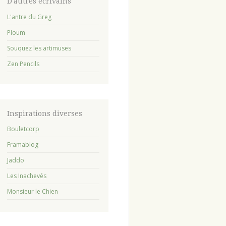
avant
D'autres écrivains
:
L'antre du Greg
Ploum
Souquez les artimuses
Zen Pencils
Inspirations diverses
Bouletcorp
Framablog
Jaddo
Les Inachevés
Monsieur le Chien