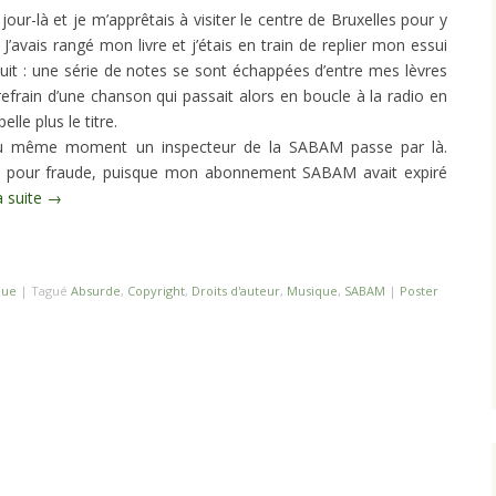
 jour-là et je m’apprêtais à visiter le centre de Bruxelles pour y
J’avais rangé mon livre et j’étais en train de replier mon essui
uit : une série de notes se sont échappées d’entre mes lèvres
e refrain d’une chanson qui passait alors en boucle à la radio en
lle plus le titre.
u même moment un inspecteur de la SABAM passe par là.
 pour fraude, puisque mon abonnement SABAM avait expiré
a suite
→
que
|
Tagué
Absurde
,
Copyright
,
Droits d'auteur
,
Musique
,
SABAM
|
Poster