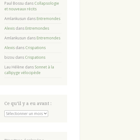
Paul Bossu
dans
Collapsologie
et nouveaux récits
Amlankusun
dans
Entremondes
Alexis
dans
Entremondes
Amlankusun
dans
Entremondes
Alexis
dans
Crispations
bizou
dans
Crispations
Lau Hélène
dans
Sonnet à la
callipyge vélocipède
Ce qu’il y a eu avant :
Ce
qu’il
y
a
eu