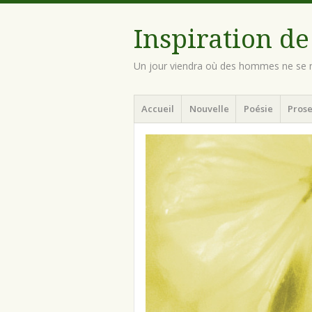
Inspiration de
Un jour viendra où des hommes ne se n
Menu
Aller
Accueil
Nouvelle
Poésie
Prose
au
contenu
principal