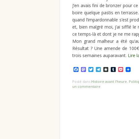
J’en avais fini de bronzer pour ce
boire quelque pastis en terrasse. 
quand l’impardonnable s’est prod
et, bien malgré moi, j’ai sifflé l
ce temps-là et dont je ne me rappe
Mon grand malheur a été qu’a
Résultat ? Une amende de 100€
trois semaines auparavant.
Lire l
Facebook
Mastodon
Twitter
Telegram
Diaspora
Tumblr
Pocket
Posté dans
Histoire avant l'heure
,
Politi
un commentaire